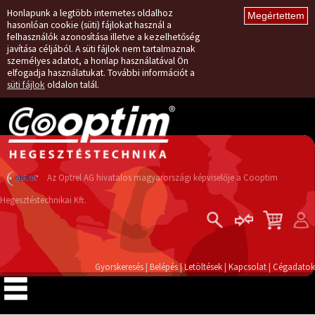
Honlapunk a legtöbb internetes oldalhoz
hasonlóan cookie (süti) fájlokat használ a
felhasználók azonosítása illetve a kezelhetőség
javítása céljából. A süti fájlok nem tartalmaznak
személyes adatot, a honlap használatával Ön
elfogadja használatukat. További információt a
süti fájlok
oldalon talál.
Az Optrel AG hivatalos magyarországi képviselője a Cooptim
Hegesztéstechnikai Kft.
Belépés
Regisztráció
Gyorskeresés
|
Belépés
|
Letöltések
|
Kapcsolat
|
Cégadatok
Elfelejtett jelszó