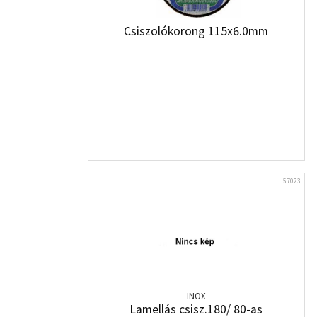
Csiszolókorong 115x6.0mm
57023
INOX
Lamellás csisz.180/ 80-as