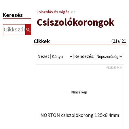
Csiszolás és vágás
>>
Keresés
Csiszolókorongok
Cikkek
(
21
)/ 21
Nézet
Rendezés:
66252804434
NORTON csiszolókorong 125x6.4mm