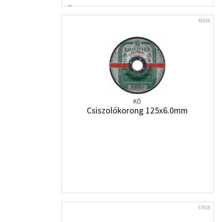
45016
KŐ
Csiszolókorong 125x6.0mm
57018