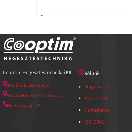
Cooptim Hegesztéstechnikai Kft.
Rólunk
2030 Érd, Budafoki út 10.
Magunkról
8000 Székesfehérvár, Géza u. 54.
Kapcsolat
Tel:+36 23 521 430
Cégadatok
ISO 9001