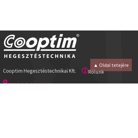
▲ Oldal tetejére
Cooptim Hegesztéstechnikai Kft.
Rólunk
2030 Érd, Budafoki út 10.
Magunkról
8000 Székesfehérvár, Géza u. 54.
Kapcsolat
Tel:+36 23 521 430
Cégadatok
ISO 9001