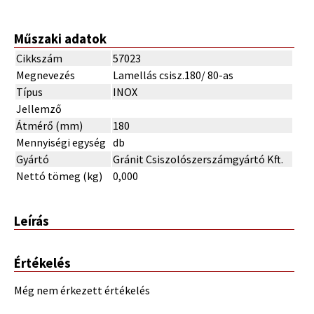
Műszaki adatok
Cikkszám
57023
Megnevezés
Lamellás csisz.180/ 80-as
Típus
INOX
Jellemző
Átmérő (mm)
180
Mennyiségi egység
db
Gyártó
Gránit Csiszolószerszámgyártó Kft.
Nettó tömeg (kg)
0,000
Leírás
Értékelés
Még nem érkezett értékelés