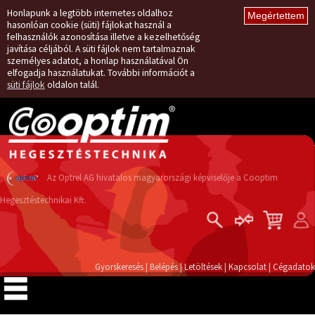
Honlapunk a legtöbb internetes oldalhoz
hasonlóan cookie (süti) fájlokat használ a
felhasználók azonosítása illetve a kezelhetőség
javítása céljából. A süti fájlok nem tartalmaznak
személyes adatot, a honlap használatával Ön
elfogadja használatukat. További információt a
süti fájlok
oldalon talál.
Az Optrel AG hivatalos magyarországi képviselője a Cooptim
Hegesztéstechnikai Kft.
Belépés
Regisztráció
Gyorskeresés
|
Belépés
|
Letöltések
|
Kapcsolat
|
Cégadatok
Elfelejtett jelszó