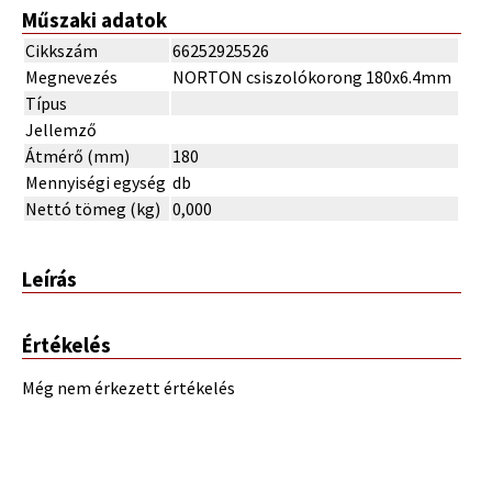
Műszaki adatok
Cikkszám
66252925526
Megnevezés
NORTON csiszolókorong 180x6.4mm
Típus
Jellemző
Átmérő (mm)
180
Mennyiségi egység
db
Nettó tömeg (kg)
0,000
Leírás
Értékelés
Még nem érkezett értékelés