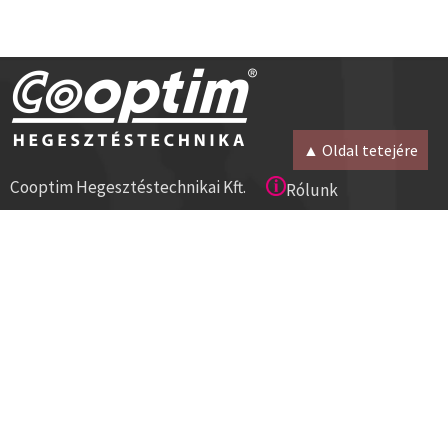
▲ Oldal tetejére
Cooptim Hegesztéstechnikai Kft.
Rólunk
2030 Érd, Budafoki út 10.
Magunkról
8000 Székesfehérvár, Géza u. 54.
Kapcsolat
Tel:+36 23 521 430
Cégadatok
ISO 9001
Segítség