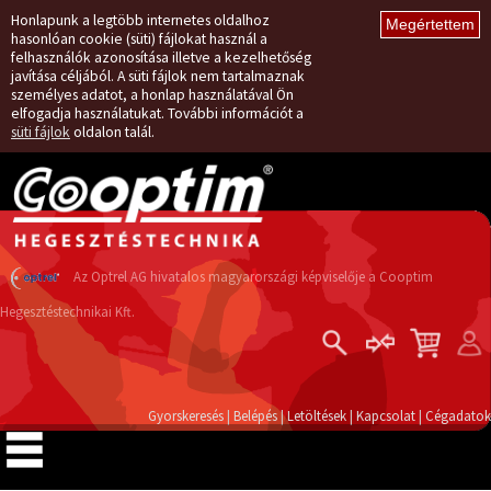
Honlapunk a legtöbb internetes oldalhoz
hasonlóan cookie (süti) fájlokat használ a
felhasználók azonosítása illetve a kezelhetőség
javítása céljából. A süti fájlok nem tartalmaznak
személyes adatot, a honlap használatával Ön
elfogadja használatukat. További információt a
süti fájlok
oldalon talál.
Az Optrel AG hivatalos magyarországi képviselője a Cooptim
Hegesztéstechnikai Kft.
Belépés
Regisztráció
Gyorskeresés
|
Belépés
|
Letöltések
|
Kapcsolat
|
Cégadatok
Elfelejtett jelszó