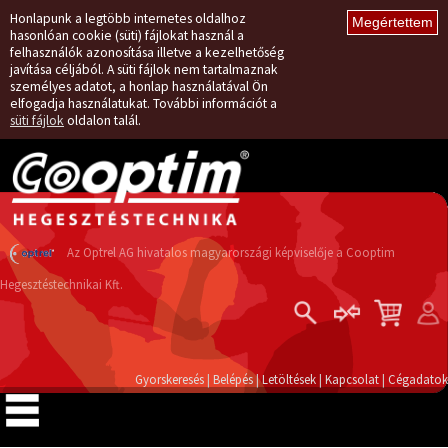
Honlapunk a legtöbb internetes oldalhoz
hasonlóan cookie (süti) fájlokat használ a
felhasználók azonosítása illetve a kezelhetőség
javítása céljából. A süti fájlok nem tartalmaznak
személyes adatot, a honlap használatával Ön
elfogadja használatukat. További információt a
süti fájlok
oldalon talál.
Az Optrel AG hivatalos magyarországi képviselője a Cooptim
Hegesztéstechnikai Kft.
Belépés
Regisztráció
Gyorskeresés
|
Belépés
|
Letöltések
|
Kapcsolat
|
Cégadatok
Elfelejtett jelszó