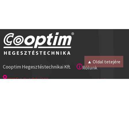
▲ Oldal tetejére
Cooptim Hegesztéstechnikai Kft.
Rólunk
2030 Érd, Budafoki út 10.
Magunkról
8000 Székesfehérvár, Géza u. 54.
Kapcsolat
Tel:+36 23 521 430
Cégadatok
ISO 9001