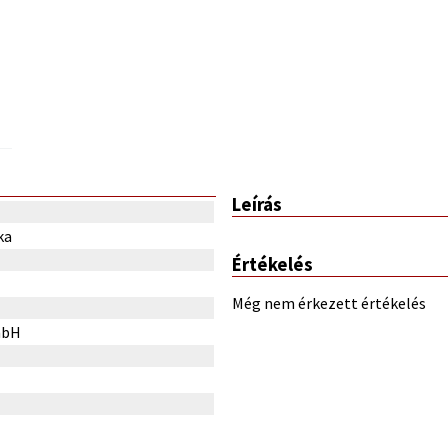
Leírás
ka
Értékelés
Még nem érkezett értékelés
mbH