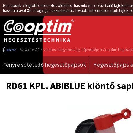
Honlapunk a legtöbb internetes oldalhoz hasonlóan cookie (süti) fájlokat has
használatával Ön elfogadja használatukat. További információt a
süti fájlok
ol
Az Optrel AG hivatalos magyarországi képviselője a Cooptim Hegesztés
Fényre sötétedő hegesztőpajzsok
Hegesztőpajzs a
RD61 KPL. ABIBLUE kiöntő sap