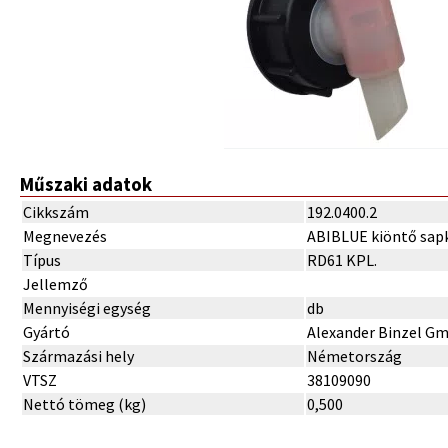
Műszaki adatok
Cikkszám
192.0400.2
Megnevezés
ABIBLUE kiöntő sap
Típus
RD61 KPL.
Jellemző
Mennyiségi egység
db
Gyártó
Alexander Binzel G
Származási hely
Németország
VTSZ
38109090
Nettó tömeg (kg)
0,500