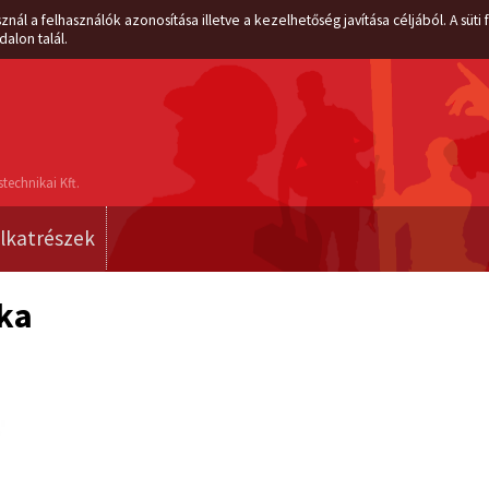
znál a felhasználók azonosítása illetve a kezelhetőség javítása céljából. A süt
dalon talál.
technikai Kft.
lkatrészek
ka