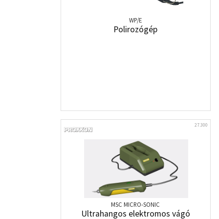
WP/E
Polirozógép
27.300
MSC MICRO-SONIC
Ultrahangos elektromos vágó