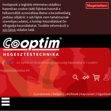
Honlapunk a legtöbb internetes oldalhoz
hasonlóan cookie (süti) fájlokat használ a
felhasználók azonosítása illetve a kezelhetőség
javítása céljából. A süti fájlok nem tartalmaznak
személyes adatot, a honlap használatával Ön
elfogadja használatukat. További információt a
süti fájlok
oldalon talál.
Az Optrel AG hivatalos magyarországi képviselője a Cooptim
Hegesztéstechnikai Kft.
Belépés
Regisztráció
Gyorskeresés
|
Belépés
|
Letöltések
|
Kapcsolat
|
Cégadatok
Elfelejtett jelszó