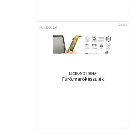
28.507
MICROMOT 80/EF
Fúró.marókészülék