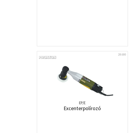
28.680
EP/E
Excenterpolírozó