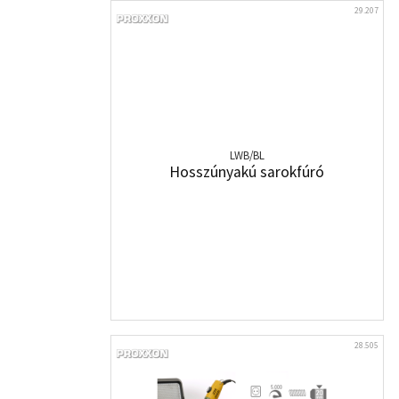
29.207
LWB/BL
Hosszúnyakú sarokfúró
28.505