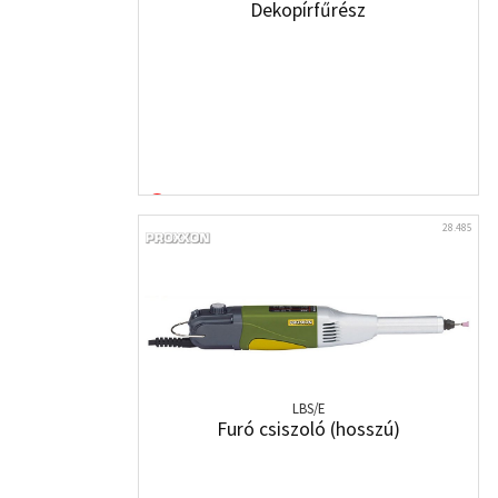
Dekopírfűrész
28.485
LBS/E
Furó csiszoló (hosszú)