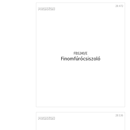
28.472
FBS240/E
Finomfúrócsiszoló
28.536