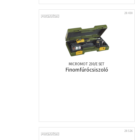
28.430
MICROMOT 230/E SET
Finomfúrócsiszoló
28.526