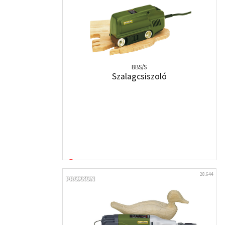
BBS/S
Szalagcsiszoló
28.644