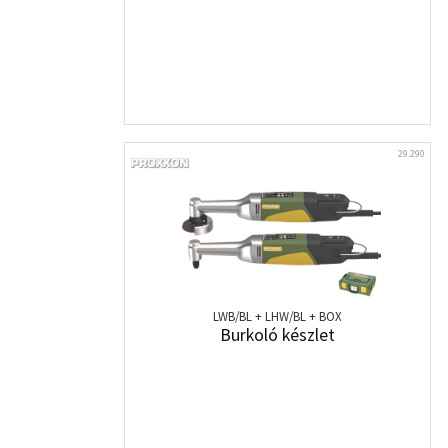
29.290
LWB/BL + LHW/BL + BOX
Burkoló készlet