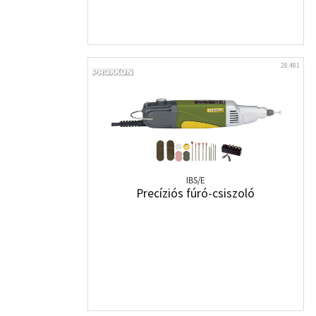
28.481
IBS/E
Precíziós fúró-csiszoló