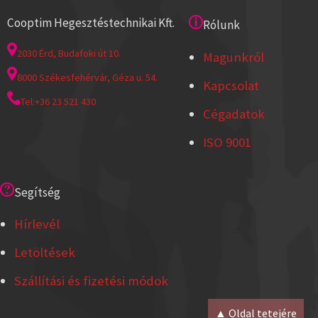
Cooptim Hegesztéstechnikai Kft.
Rólunk
2030 Érd, Budafoki út 10.
Magunkról
8000 Székesfehérvár, Géza u. 54.
Kapcsolat
Tel:+36 23 521 430
Cégadatok
ISO 9001
Segítség
Hírlevél
Letöltések
Szállítási és fizetési módok
▲ Oldal tetejére