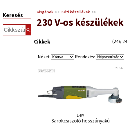
Kisgépek
>>
Kézi készülékek
>>
Keresés
230 V-os készülékek
Cikkek
(
24
)/ 24
Nézet
Rendezés:
28.547
LHW
Sarokcsiszoló hosszúnyakú