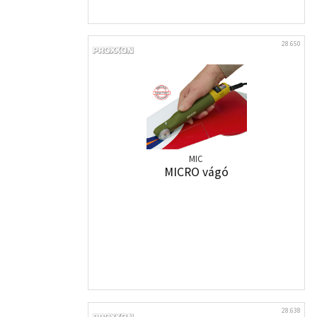
28.650
MIC
MICRO vágó
28.638