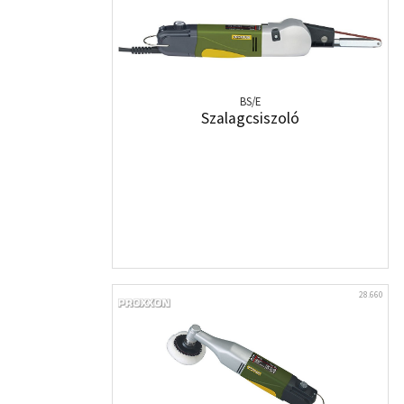
BS/E
Szalagcsiszoló
28.660