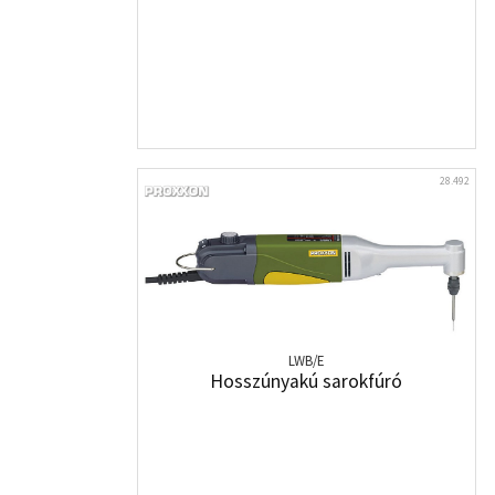
28.492
LWB/E
Hosszúnyakú sarokfúró