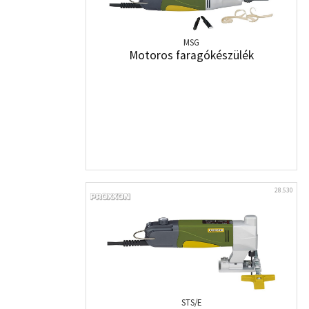
MSG
Motoros faragókészülék
28.530
STS/E