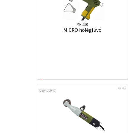
MH 550
MICRO hőlégfúvó
28.560