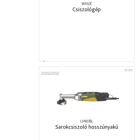
WAS/E
Csiszológép
29.202
LHW/BL
Sarokcsiszoló hosszúnyakú